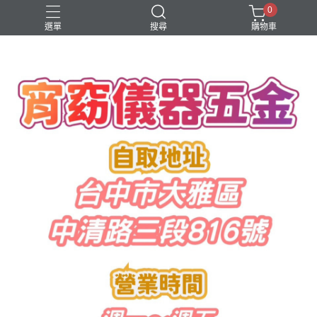
0
選單
搜尋
購物車
水管鋸