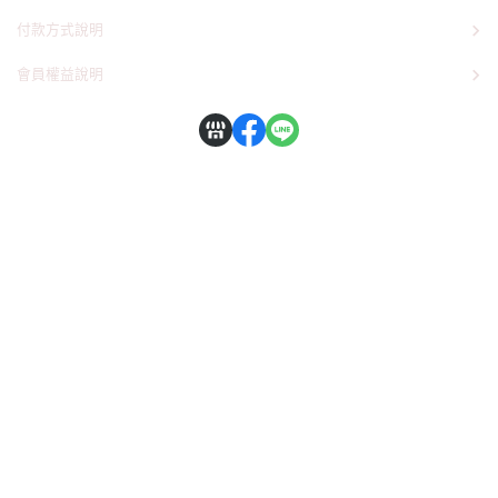
付款方式說明
會員權益說明
地址：台中市大雅區中清路三段８１６號
電話：０９７９６８０３０５
電話：０９７５１９７２３１