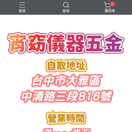
0
選單
搜尋
購物車
水管鋸