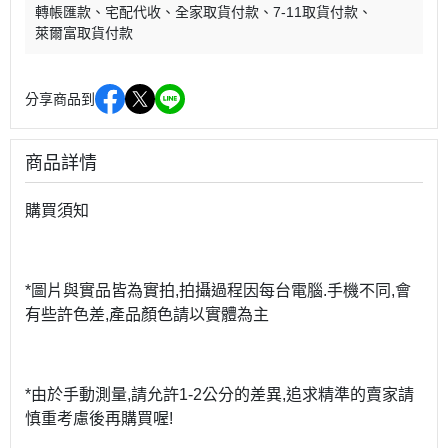
轉帳匯款
宅配代收
全家取貨付款
7-11取貨付款
萊爾富取貨付款
分享商品到
商品詳情
購買須知
*圖片與實品皆為實拍,拍攝過程因每台電腦.手機不同,會
有些許色差,產品顏色請以實體為主
*由於手動測量,請允許1-2公分的差異,追求精準的賣家請
慎重考慮後再購買喔!