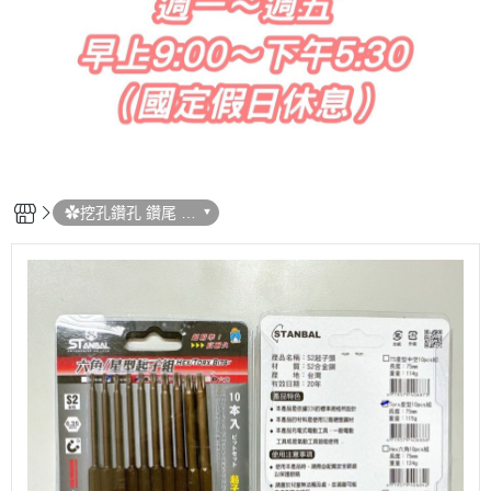
✿挖孔鑽孔 鑽尾 /
起子頭 /鑽兼鎖 / 圓
穴鋸