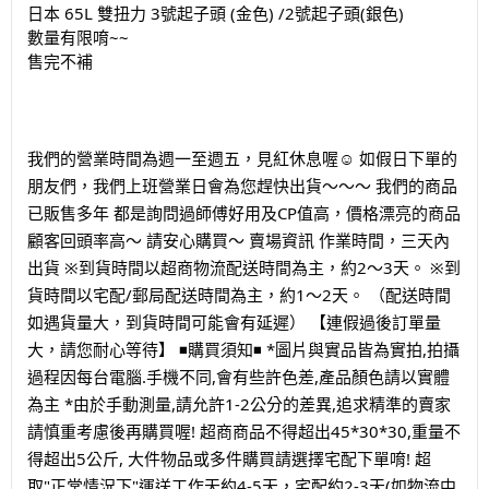
日本 65L 雙扭力 3號起子頭 (金色) /2號起子頭(銀色)
數量有限唷~~
售完不補
我們的營業時間為週一至週五，見紅休息喔☺️ 如假日下單的
朋友們，我們上班營業日會為您趕快出貨～～～ 我們的商品
已販售多年 都是詢問過師傅好用及CP值高，價格漂亮的商品
顧客回頭率高～ 請安心購買～ 賣場資訊 作業時間，三天內
出貨 ※到貨時間以超商物流配送時間為主，約2～3天。 ※到
貨時間以宅配/郵局配送時間為主，約1～2天。 （配送時間
如遇貨量大，到貨時間可能會有延遲） 【連假過後訂單量
大，請您耐心等待】 ◾️購買須知◾️ *圖片與實品皆為實拍,拍攝
過程因每台電腦.手機不同,會有些許色差,產品顏色請以實體
為主 *由於手動測量,請允許1-2公分的差異,追求精準的賣家
請慎重考慮後再購買喔! 超商商品不得超出45*30*30,重量不
得超出5公斤, 大件物品或多件購買請選擇宅配下單唷! 超
取"正常情況下"運送工作天約4-5天，宅配約2-3天(如物流中