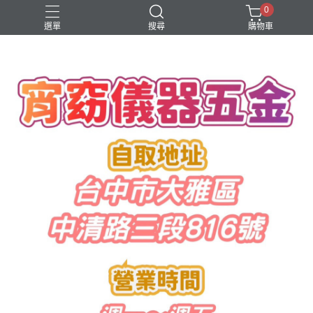
0
選單
搜尋
購物車
水管鋸