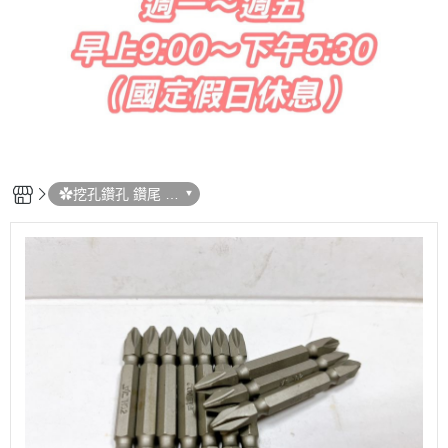
✿挖孔鑽孔 鑽尾 /
起子頭 /鑽兼鎖 / 圓
穴鋸