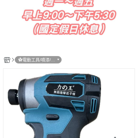
✿電動工具/噴漆/吊
車