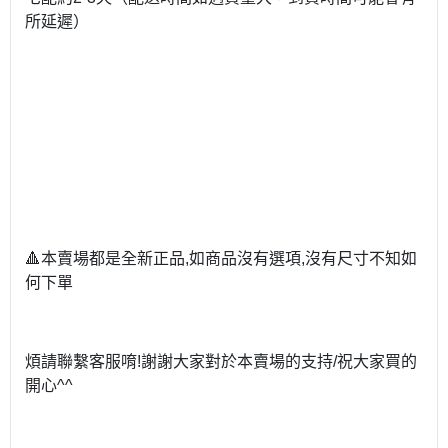
所延遲）
🔺
本賣場都是全新正品
,
如商品沒有選項
,
沒有尺寸不知如
何下單
煩請聯繫客服唷
!
謝謝大家對於本賣場的支持
/
祝大家買的
開心
^^