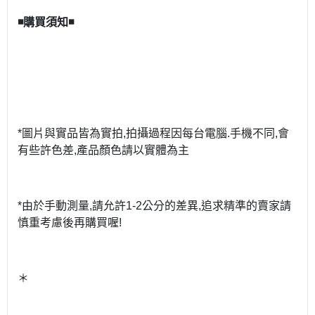
◾
購買須知
◾
*
圖片與實品皆為實拍
,
拍攝過程因每台電腦
.
手機不同
,
會
有些許色差
,
產品顏色請以實體為主
*
由於手動測量
,
請允許
1-2
公分的差異
,
追求精準的賣家請
慎重考慮後再購買喔
!
＊