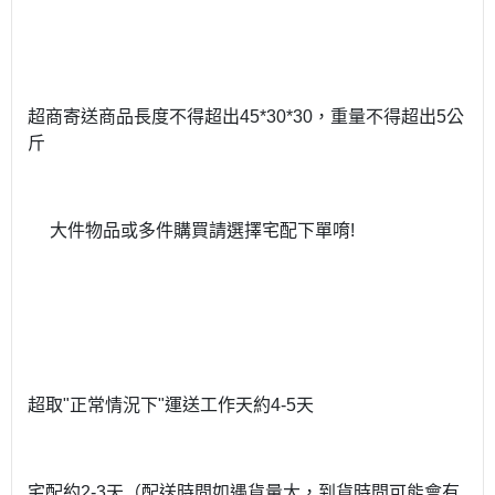
超商寄送商品長度不得超出
45*30*30
，重量不得超出
5
公
斤
大件物品或多件購買請選擇宅配下單唷
!
超取
"
正常情況下
"
運送工作天約
4-5
天
宅配約
2-3
天（配送時間如遇貨量大，到貨時間可能會有