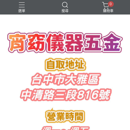
0
選單
搜尋
購物車
水管鋸